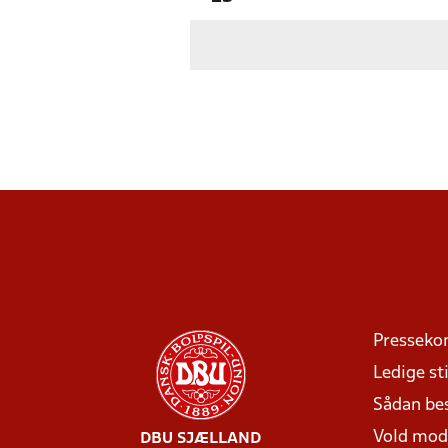
Presseko
Ledige sti
Sådan be
Vold mo
DBU SJÆLLAND