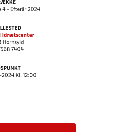
RÆKKE
e 4 - Efterår 2024
ILLESTED
 Idrætscenter
 Hornsyld
 7568 7404
DSPUNKT
8-2024 Kl. 12:00