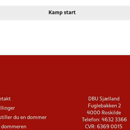
Kamp start
ntakt
DBU Sjælland
Fuglebakken 2
llinger
4000 Roskilde
stiller du en dommer
Telefon: 4632 3366
d dommeren
CVR: 6369 0015