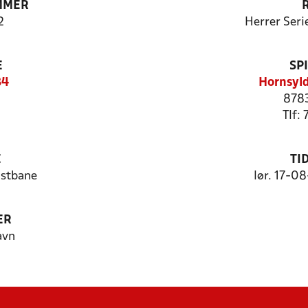
MMER
2
Herrer Seri
E
SP
84
Hornsyld
8783
Tlf:
E
TI
nstbane
lør. 17-0
ER
avn