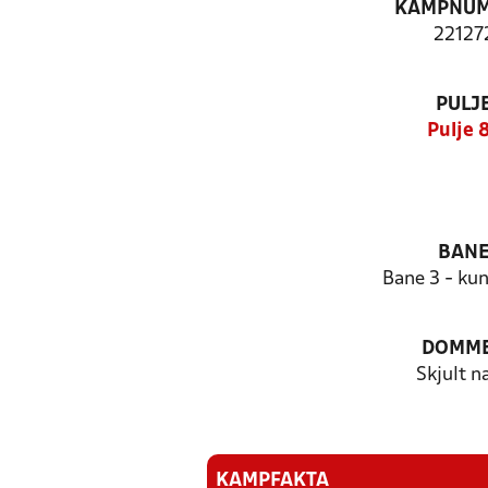
KAMPNU
22127
PULJ
Pulje 
BAN
Bane 3 - ku
DOMM
Skjult n
KAMPFAKTA