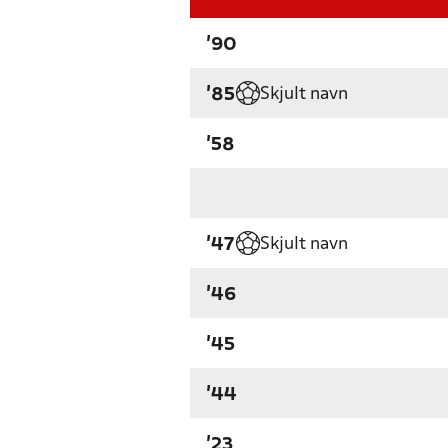
'90
Skjult navn
'85
'58
Skjult navn
'47
'46
'45
'44
'23