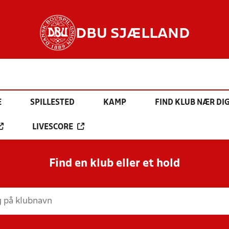
DBU SJÆLLAND
E
SPILLESTED
KAMP
FIND KLUB NÆR DI
LIVESCORE
Find en klub eller et hold