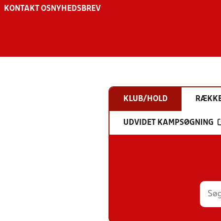
KONTAKT OS
NYHEDSBREV
KLUB/HOLD
RÆKK
UDVIDET KAMPSØGNING