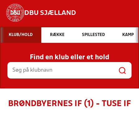
DBU SJÆLLAND
Hvad vil du søge efter?
KLUB/HOLD
RÆKKE
SPILLESTED
KAMP
INDHOLD OG NYHEDER
Find en klub eller et hold
STILLINGER, RESULTATER, KLUBBER OG
HOLD
BRØNDBYERNES IF (1) - TUSE IF