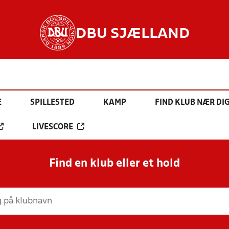
DBU SJÆLLAND
E
SPILLESTED
KAMP
FIND KLUB NÆR DI
LIVESCORE
Find en klub eller et hold