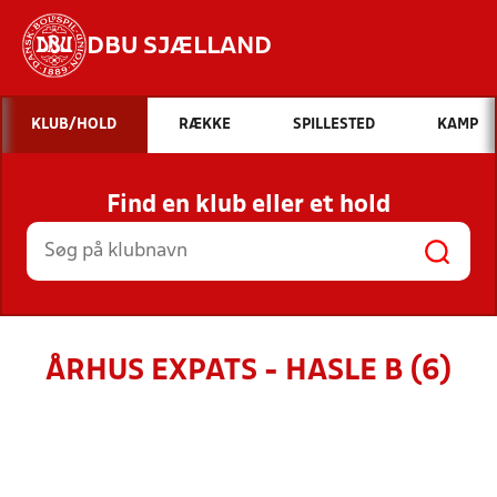
DBU SJÆLLAND
Hvad vil du søge efter?
KLUB/HOLD
RÆKKE
SPILLESTED
KAMP
INDHOLD OG NYHEDER
Find en klub eller et hold
STILLINGER, RESULTATER, KLUBBER OG
HOLD
ÅRHUS EXPATS - HASLE B (6)