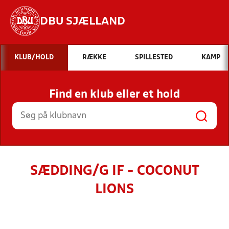
DBU SJÆLLAND
Hvad vil du søge efter?
KLUB/HOLD
RÆKKE
SPILLESTED
KAMP
INDHOLD OG NYHEDER
Find en klub eller et hold
STILLINGER, RESULTATER, KLUBBER OG
HOLD
SÆDDING/G IF - COCONUT
LIONS