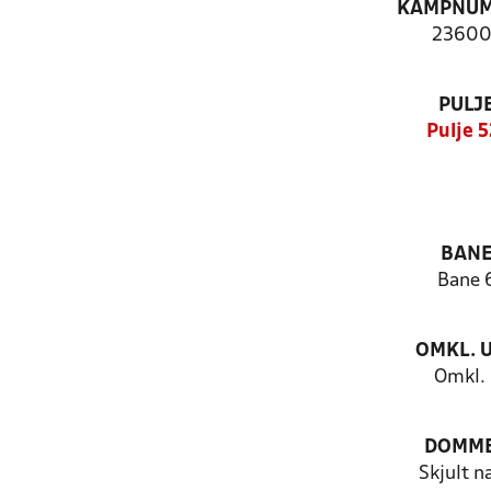
KAMPNU
23600
PULJ
Pulje 5
BAN
Bane 
OMKL. 
Omkl. 
DOMM
Skjult n