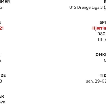
MMER
2
U15 Drenge Liga 3 (
E
SP
21
Hjørri
9800
Tlf:
E
OMKL
6
O
UDE
TI
3
søn. 29-0
ER
avn