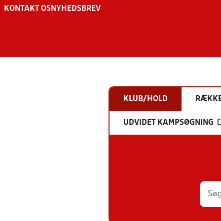
KONTAKT OS
NYHEDSBREV
KLUB/HOLD
RÆKK
UDVIDET KAMPSØGNING