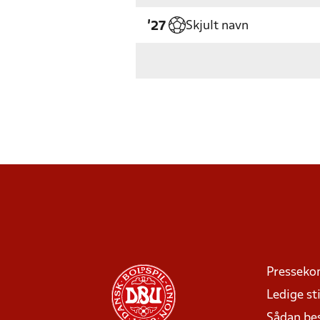
Skjult navn
'27
Presseko
Ledige sti
Sådan be