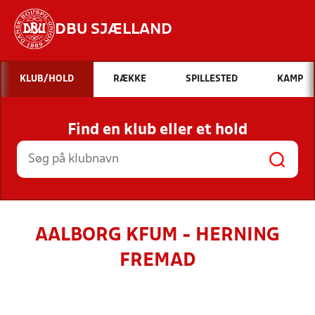
DBU SJÆLLAND
Hvad vil du søge efter?
KLUB/HOLD
RÆKKE
SPILLESTED
KAMP
INDHOLD OG NYHEDER
Find en klub eller et hold
STILLINGER, RESULTATER, KLUBBER OG
HOLD
AALBORG KFUM - HERNING
FREMAD