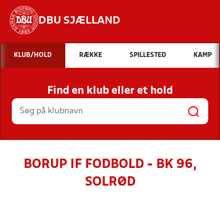
DBU SJÆLLAND
Hvad vil du søge efter?
KLUB/HOLD
RÆKKE
SPILLESTED
KAMP
INDHOLD OG NYHEDER
Find en klub eller et hold
STILLINGER, RESULTATER, KLUBBER OG
HOLD
BORUP IF FODBOLD - BK 96,
SOLRØD