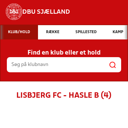
DBU SJÆLLAND
Hvad vil du søge efter?
KLUB/HOLD
RÆKKE
SPILLESTED
KAMP
INDHOLD OG NYHEDER
Find en klub eller et hold
STILLINGER, RESULTATER, KLUBBER OG
HOLD
LISBJERG FC - HASLE B (4)