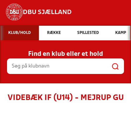
DBU SJÆLLAND
Hvad vil du søge efter?
KLUB/HOLD
RÆKKE
SPILLESTED
KAMP
INDHOLD OG NYHEDER
Find en klub eller et hold
STILLINGER, RESULTATER, KLUBBER OG
HOLD
VIDEBÆK IF (U14) - MEJRUP GU