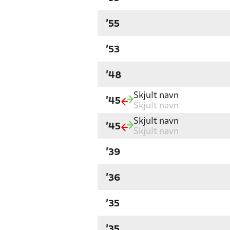
'55
'53
'48
Skjult navn
'45
Skjult navn
Skjult navn
'45
Skjult navn
'39
'36
'35
'35