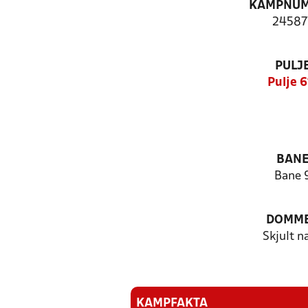
KAMPNU
24587
PULJ
Pulje 6
BAN
Bane 
DOMM
Skjult n
KAMPFAKTA