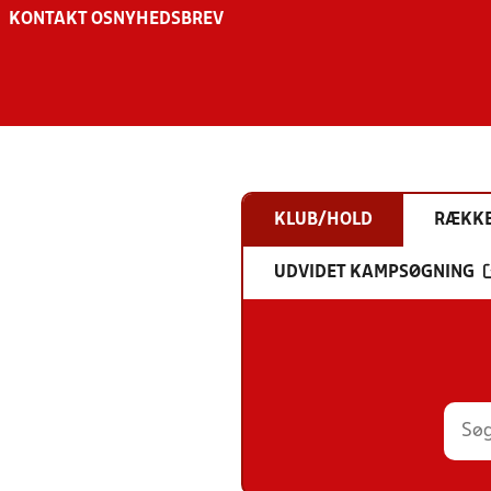
KONTAKT OS
NYHEDSBREV
KLUB/HOLD
RÆKK
UDVIDET KAMPSØGNING