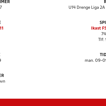
MMER
7
U14 Drenge Liga 2A (
E
SP
11
Ikast F
74
Tlf:
E
TI
9
man. 09-09
ER
avn