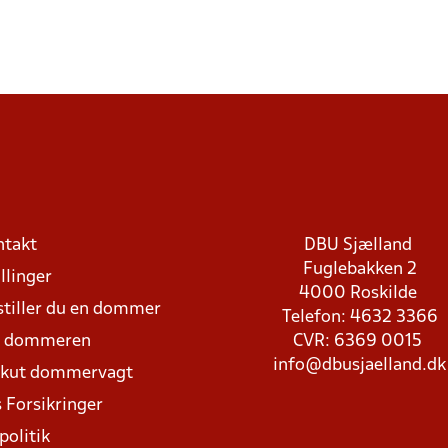
ntakt
DBU Sjælland
Fuglebakken 2
llinger
4000 Roskilde
stiller du en dommer
Telefon: 4632 3366
d dommeren
CVR: 6369 0015
info@dbusjaelland.dk
Akut dommervagt
 Forsikringer
politik