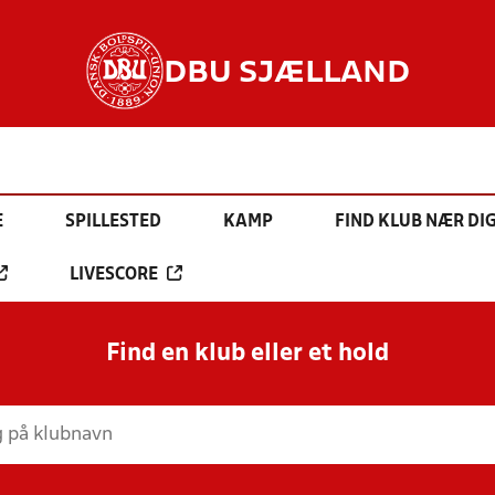
DBU SJÆLLAND
E
SPILLESTED
KAMP
FIND KLUB NÆR DI
LIVESCORE
Find en klub eller et hold