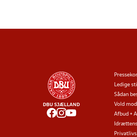
Presseko
Ledige sti
Sådan be
Vold mo
DBU SJÆLLAND
Afbud + 
Idrættens
Privatlivs