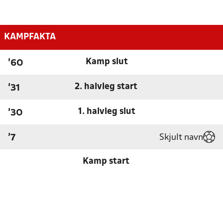
KAMPFAKTA
Kamp slut
'60
2. halvleg start
'31
1. halvleg slut
'30
Skjult navn
'7
Kamp start