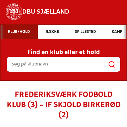
DBU SJÆLLAND
Hvad vil du søge efter?
KLUB/HOLD
RÆKKE
SPILLESTED
KAMP
INDHOLD OG NYHEDER
Find en klub eller et hold
STILLINGER, RESULTATER, KLUBBER OG
HOLD
FREDERIKSVÆRK FODBOLD
KLUB (3) - IF SKJOLD BIRKERØD
(2)