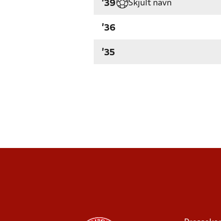
Skjult navn
'39
'36
'35