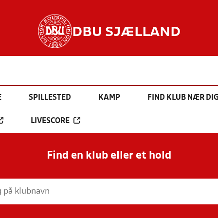
DBU SJÆLLAND
E
SPILLESTED
KAMP
FIND KLUB NÆR DI
LIVESCORE
Find en klub eller et hold