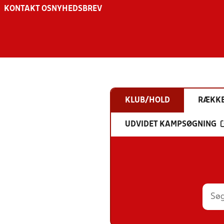
KONTAKT OS
NYHEDSBREV
KLUB/HOLD
RÆKK
UDVIDET KAMPSØGNING