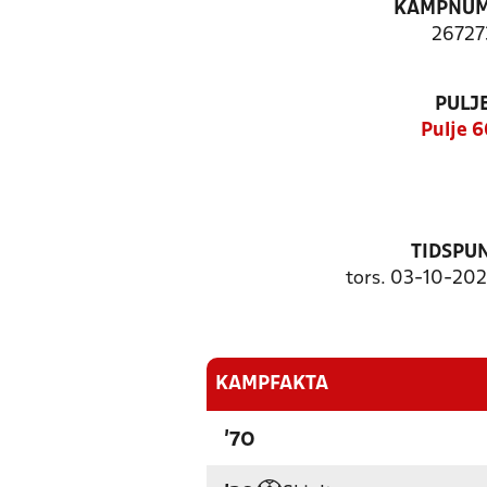
KAMPNU
26727
PULJ
Pulje 6
TIDSPU
tors. 03-10-202
KAMPFAKTA
'70