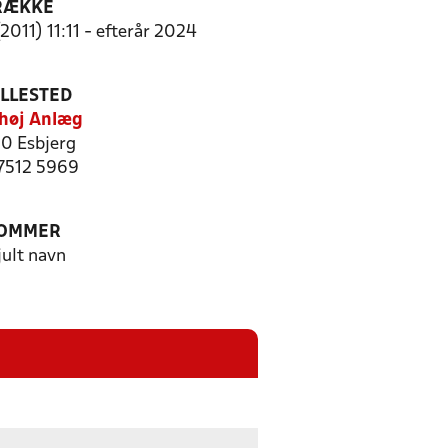
RÆKKE
2011) 11:11 - efterår 2024
ILLESTED
høj Anlæg
0 Esbjerg
 7512 5969
OMMER
jult navn