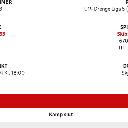
MMER
3
U14 Drenge Liga 5 (
E
SP
63
Skib
670
Tlf:
NKT
D
4 Kl. 18:00
Sk
Kamp slut