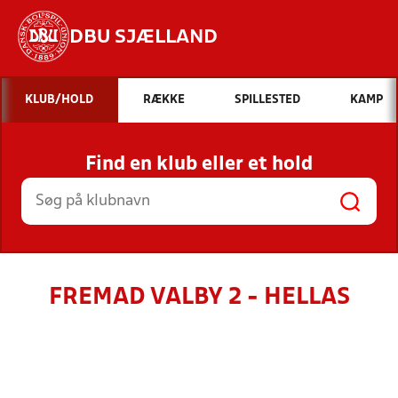
DBU SJÆLLAND
Hvad vil du søge efter?
KLUB/HOLD
RÆKKE
SPILLESTED
KAMP
INDHOLD OG NYHEDER
Find en klub eller et hold
STILLINGER, RESULTATER, KLUBBER OG
HOLD
FREMAD VALBY 2 - HELLAS