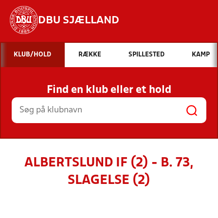
DBU SJÆLLAND
Hvad vil du søge efter?
KLUB/HOLD
RÆKKE
SPILLESTED
KAMP
INDHOLD OG NYHEDER
Find en klub eller et hold
STILLINGER, RESULTATER, KLUBBER OG
HOLD
ALBERTSLUND IF (2) - B. 73,
SLAGELSE (2)