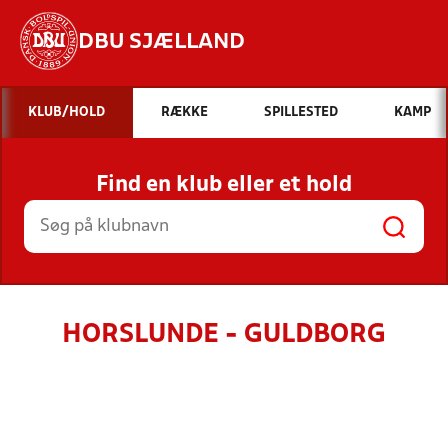
DBU SJÆLLAND
Hvad vil du søge efter?
KLUB/HOLD
RÆKKE
SPILLESTED
KAMP
INDHOLD OG NYHEDER
Find en klub eller et hold
STILLINGER, RESULTATER, KLUBBER OG
HOLD
HORSLUNDE - GULDBORG