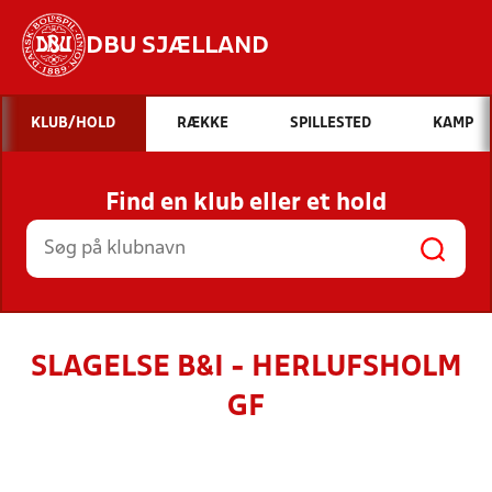
DBU SJÆLLAND
Hvad vil du søge efter?
KLUB/HOLD
RÆKKE
SPILLESTED
KAMP
INDHOLD OG NYHEDER
Find en klub eller et hold
STILLINGER, RESULTATER, KLUBBER OG
HOLD
SLAGELSE B&I - HERLUFSHOLM
GF