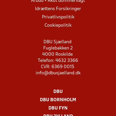
Afbud + Akut dommervagt
Idrættens Forsikringer
Privatlivspolitik
Cookiepolitik
DBU Sjælland
Fuglebakken 2
4000 Roskilde
Telefon: 4632 3366
CVR: 6369 0015
info@dbusjaelland.dk
DBU
DBU BORNHOLM
DBU FYN