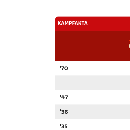
KAMPFAKTA
'70
'47
'36
'35