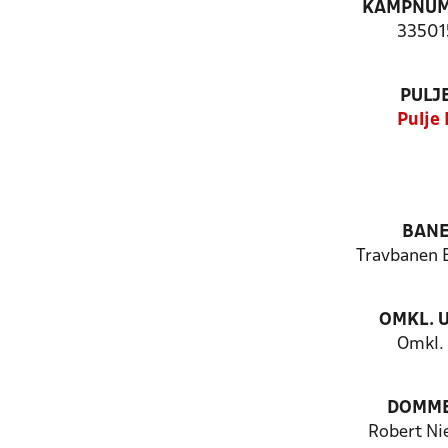
KAMPNU
33501
PULJ
Pulje 
BAN
Travbanen 
OMKL. 
Omkl. 
DOMM
Robert Ni