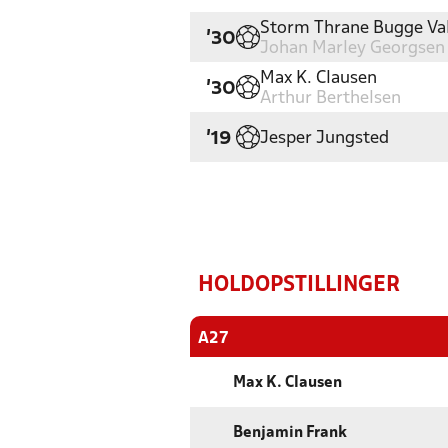
Storm Thrane Bugge Va
'30
Johan Marley Georgsen
Max K. Clausen
'30
Arthur Berthelsen
Jesper Jungsted
'19
HOLDOPSTILLINGER
A27
Max K. Clausen
Benjamin Frank