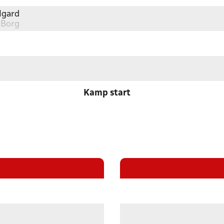
lgard
 Borg
Kamp start