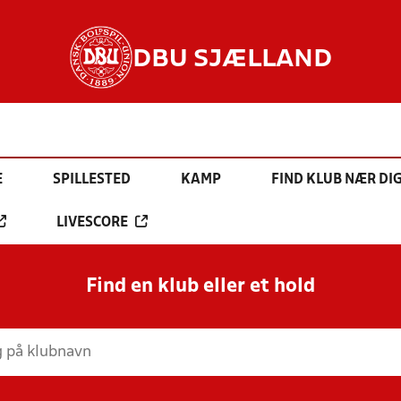
DBU SJÆLLAND
E
SPILLESTED
KAMP
FIND KLUB NÆR DI
LIVESCORE
Find en klub eller et hold