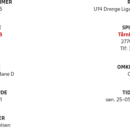
MMER
5
U14 Drenge Liga
E
SP
B
Tårn
277
Tlf:
E
OMKL
Bane D
UDE
TI
1
søn. 25-0
ER
elsen