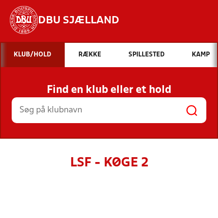
DBU SJÆLLAND
Hvad vil du søge efter?
KLUB/HOLD
RÆKKE
SPILLESTED
KAMP
INDHOLD OG NYHEDER
Find en klub eller et hold
STILLINGER, RESULTATER, KLUBBER OG
HOLD
LSF - KØGE 2