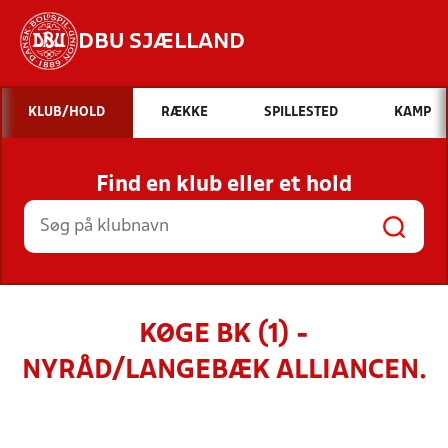
DBU SJÆLLAND
Hvad vil du søge efter?
KLUB/HOLD
RÆKKE
SPILLESTED
KAMP
INDHOLD OG NYHEDER
Find en klub eller et hold
STILLINGER, RESULTATER, KLUBBER OG
HOLD
KØGE BK (1) -
NYRÅD/LANGEBÆK ALLIANCEN.