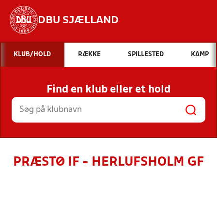
DBU SJÆLLAND
Hvad vil du søge efter?
KLUB/HOLD
RÆKKE
SPILLESTED
KAMP
INDHOLD OG NYHEDER
Find en klub eller et hold
STILLINGER, RESULTATER, KLUBBER OG
HOLD
PRÆSTØ IF - HERLUFSHOLM GF