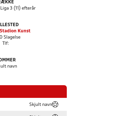
RÆKKE
iga 3 (11) efterår
ILLESTED
 Stadion Kunst
0 Slagelse
Tlf:
OMMER
jult navn
Skjult navn