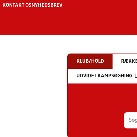
KONTAKT OS
NYHEDSBREV
KLUB/HOLD
RÆKK
UDVIDET KAMPSØGNING