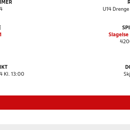
MMER
4
U14 Drenge L
E
SP
1
Slagelse
420
NKT
D
 Kl. 13:00
Sk