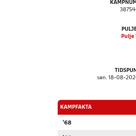
KAMPNU
38754
PULJ
Pulje 
TIDSPU
søn. 18-08-2024
KAMPFAKTA
'68