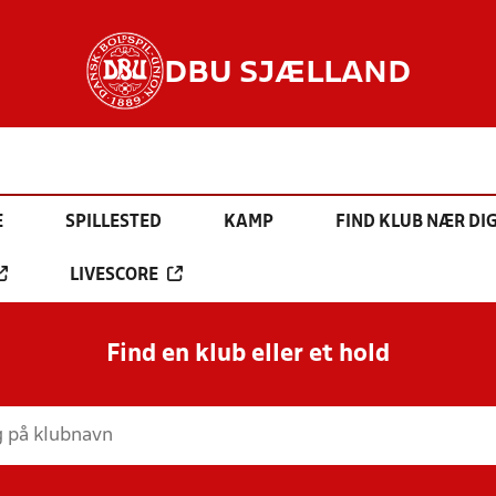
DBU SJÆLLAND
E
SPILLESTED
KAMP
FIND KLUB NÆR DI
LIVESCORE
Find en klub eller et hold