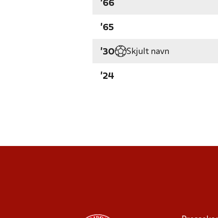
'66
'65
Skjult navn
'30
'24