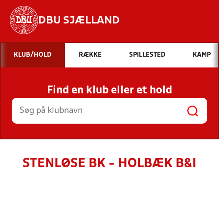
DBU SJÆLLAND
Hvad vil du søge efter?
KLUB/HOLD
RÆKKE
SPILLESTED
KAMP
INDHOLD OG NYHEDER
Find en klub eller et hold
STILLINGER, RESULTATER, KLUBBER OG
HOLD
STENLØSE BK - HOLBÆK B&I