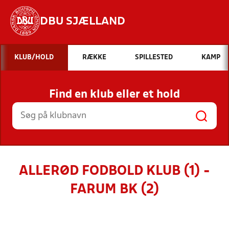
DBU SJÆLLAND
Hvad vil du søge efter?
KLUB/HOLD
RÆKKE
SPILLESTED
KAMP
INDHOLD OG NYHEDER
Find en klub eller et hold
STILLINGER, RESULTATER, KLUBBER OG
HOLD
ALLERØD FODBOLD KLUB (1) -
FARUM BK (2)