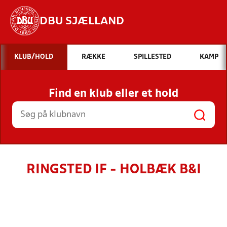
DBU SJÆLLAND
Hvad vil du søge efter?
KLUB/HOLD
RÆKKE
SPILLESTED
KAMP
INDHOLD OG NYHEDER
Find en klub eller et hold
STILLINGER, RESULTATER, KLUBBER OG
HOLD
RINGSTED IF - HOLBÆK B&I