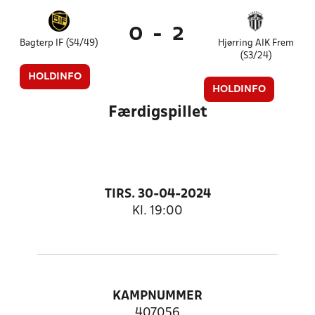
0
-
2
Bagterp IF (S4/49)
Hjørring AIK Frem
(S3/24)
HOLDINFO
HOLDINFO
Færdigspillet
TIRS. 30-04-2024
Kl. 19:00
KAMPNUMMER
407056