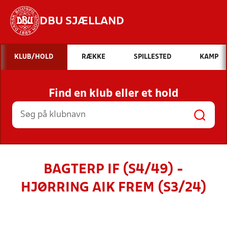
DBU SJÆLLAND
Hvad vil du søge efter?
KLUB/HOLD
RÆKKE
SPILLESTED
KAMP
INDHOLD OG NYHEDER
Find en klub eller et hold
STILLINGER, RESULTATER, KLUBBER OG
HOLD
BAGTERP IF (S4/49) -
HJØRRING AIK FREM (S3/24)