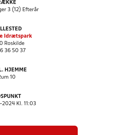
RÆKKE
er 3 (12) Efterår
ILLESTED
e Idrætspark
 Roskilde
46 36 50 37
. HJEMME
Rum 10
DSPUNKT
0-2024 Kl. 11:03