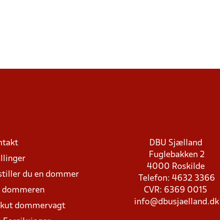
ntakt
DBU Sjælland
Fuglebakken 2
llinger
4000 Roskilde
stiller du en dommer
Telefon: 4632 3366
d dommeren
CVR: 6369 0015
info@dbusjaelland.dk
Akut dommervagt