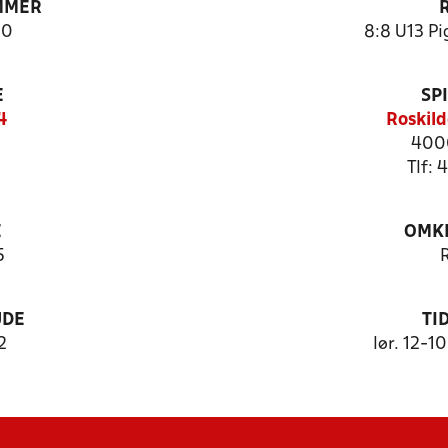
MMER
00
8:8 U13 Pig
E
SP
4
Roskild
4000
Tlf: 
E
OMKL
5
UDE
TI
2
lør. 12-1