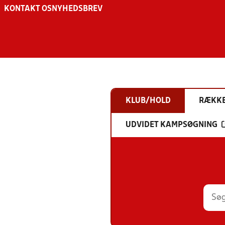
KONTAKT OS
NYHEDSBREV
KLUB/HOLD
RÆKK
UDVIDET KAMPSØGNING