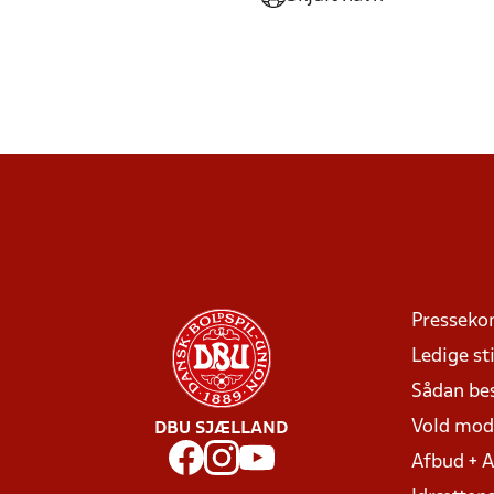
Presseko
Ledige sti
Sådan be
Vold mo
DBU SJÆLLAND
Afbud + 