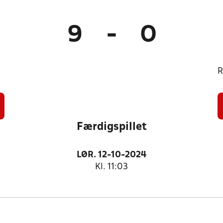
9
-
0
R
Færdigspillet
LØR. 12-10-2024
Kl. 11:03