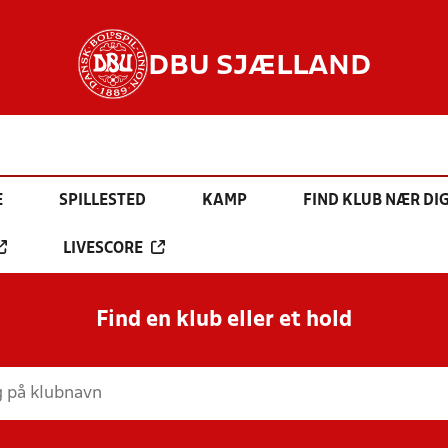
DBU SJÆLLAND
E
SPILLESTED
KAMP
FIND KLUB NÆR DI
LIVESCORE
Find en klub eller et hold