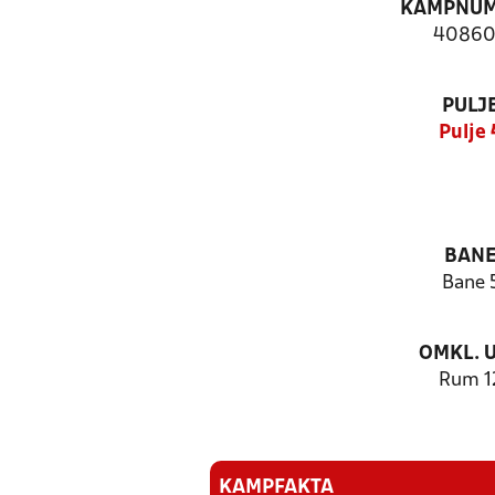
KAMPNU
4086
PULJ
Pulje 
BAN
Bane 
OMKL. 
Rum 1
KAMPFAKTA