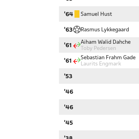
Samuel Hust
'64
Rasmus Lykkegaard
'63
Aiham Walid Dahche
'61
Toby Pedersen
Sebastian Frahm Gade
'61
Laurits Engmark
'53
'46
'46
'45
'38