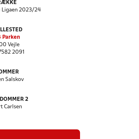
RÆKKE
 Ligaen 2023/24
ILLESTED
 Parken
00 Vejle
 7582 2091
OMMER
en Salskov
EDOMMER 2
t Carlsen