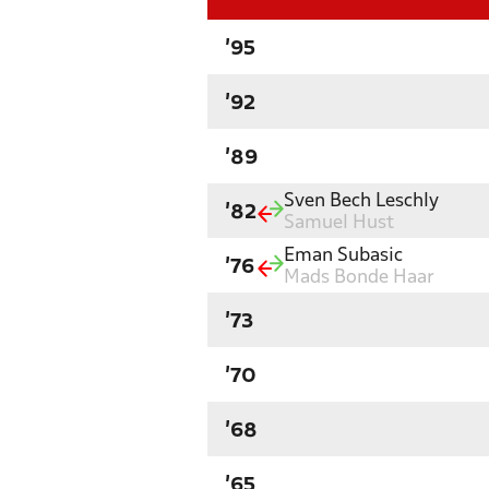
'95
'92
'89
Sven Bech Leschly
'82
Samuel Hust
Eman Subasic
'76
Mads Bonde Haar
'73
'70
'68
'65