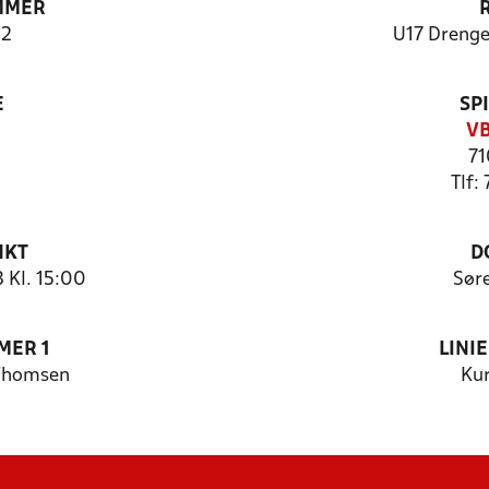
MMER
2
U17 Drenge
E
SP
VB
71
Tlf:
NKT
D
 Kl. 15:00
Sør
MER 1
LINI
 Thomsen
Kur