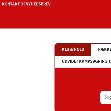
KONTAKT OS
NYHEDSBREV
KLUB/HOLD
RÆKK
UDVIDET KAMPSØGNING