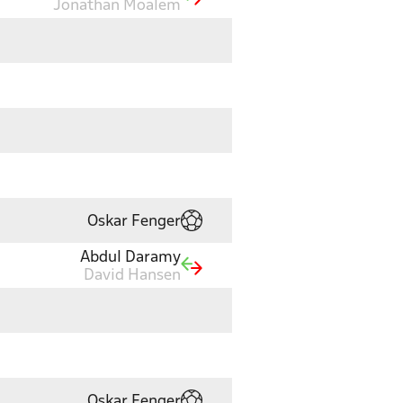
Jonathan Moalem
Oskar Fenger
Abdul Daramy
David Hansen
Oskar Fenger