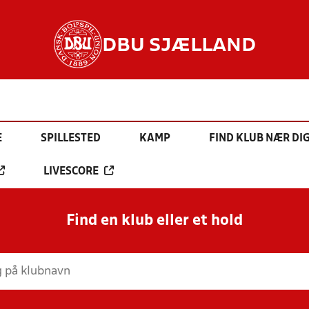
DBU SJÆLLAND
E
SPILLESTED
KAMP
FIND KLUB NÆR DI
LIVESCORE
Find en klub eller et hold