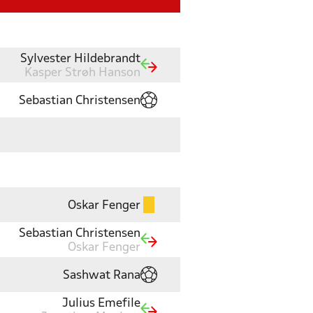
Sylvester Hildebrandt
Kasper Strøh Hanson
Sebastian Christensen
Oskar Fenger
Sebastian Christensen
Oskar Fenger
Sashwat Rana
Julius Emefile