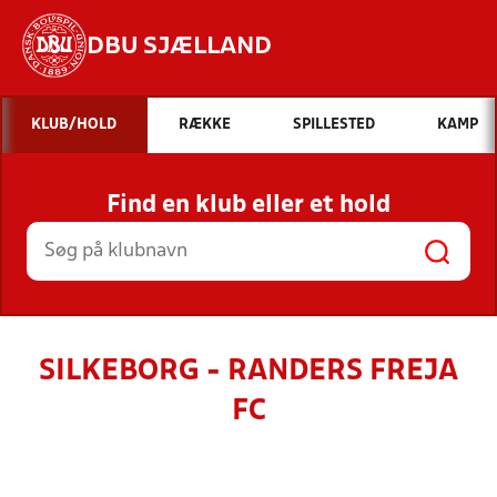
DBU SJÆLLAND
Hvad vil du søge efter?
KLUB/HOLD
RÆKKE
SPILLESTED
KAMP
INDHOLD OG NYHEDER
Find en klub eller et hold
STILLINGER, RESULTATER, KLUBBER OG
HOLD
SILKEBORG - RANDERS FREJA
FC