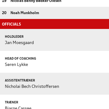
19
Nicolas Benny Bødker Olesen
20
Noah Munkholm
OFFICIALS
HOLDLEDER
Jan Moesgaard
HEAD OF COACHING
Søren Lykke
ASSISTENTTRÆNER
Nicholai Bech Christoffersen
TRÆNER
Bjarne Cassøe