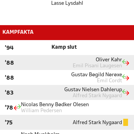
Lasse Lysdahl
KAMPFAKTA
Kamp slut
'94
Oliver Kahr
'88
Emil Pisani Laugesen
Gustav Bøgild Nørøxe
'88
Emil Cordt
Gustav Nielsen Dahlerup
'83
Alfred Stark Nygaard
Nicolas Benny Bødker Olesen
'78
William Pedersen
Alfred Stark Nygaard
'75