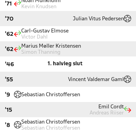
Noah Munkholm
'71
Kevin Knudsen
Julian Vitus Pedersen
'70
Carl-Gustav Elmose
'62
Victor Dahl
Marius Møller Kristensen
'62
Simon Thanning
1. halvleg slut
'46
Vincent Valdemar Gaml
'55
Sebastian Christoffersen
'9
Emil Cordt
'15
Andreas Riiser
Sebastian Christoffersen
'8
Sebastian Christoffersen