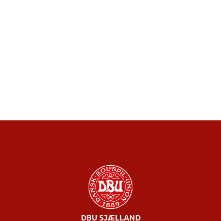
DBU SJÆLLAND