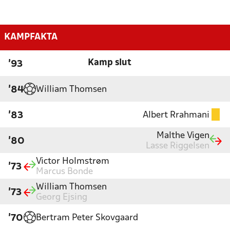
KAMPFAKTA
Kamp slut
'93
William Thomsen
'84
Albert Rrahmani
'83
Malthe Vigen
'80
Lasse Riggelsen
Victor Holmstrøm
'73
Marcus Bonde
William Thomsen
'73
Georg Ejsing
Bertram Peter Skovgaard
'70