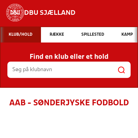
DBU SJÆLLAND
Hvad vil du søge efter?
KLUB/HOLD
RÆKKE
SPILLESTED
KAMP
INDHOLD OG NYHEDER
Find en klub eller et hold
STILLINGER, RESULTATER, KLUBBER OG
HOLD
AAB - SØNDERJYSKE FODBOLD