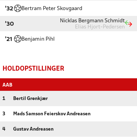
Bertram Peter Skovgaard
'32
Nicklas Bergmann Schmidt
'30
Elias Hjort-Pedersen
Benjamin Pihl
'21
HOLDOPSTILLINGER
AAB
1
Bertil Grønkjær
3
Mads Samson Feierskov Andreasen
4
Gustav Andreasen