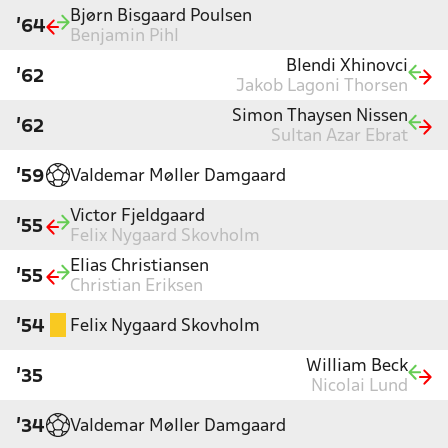
Bjørn Bisgaard Poulsen
'64
Benjamin Pihl
Blendi Xhinovci
'62
Jakob Lagoni Thorsen
Simon Thaysen Nissen
'62
Sultan Azar Ebrat
Valdemar Møller Damgaard
'59
Victor Fjeldgaard
'55
Felix Nygaard Skovholm
Elias Christiansen
'55
Christian Eriksen
Felix Nygaard Skovholm
'54
William Beck
'35
Nicolai Lund
Valdemar Møller Damgaard
'34