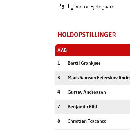
Victor Fjeldgaard
'3
HOLDOPSTILLINGER
AAB
1
Bertil Grønkjær
3
Mads Samson Feierskov Andr
4
Gustav Andreasen
7
Benjamin Pihl
8
Christian Tcacenco