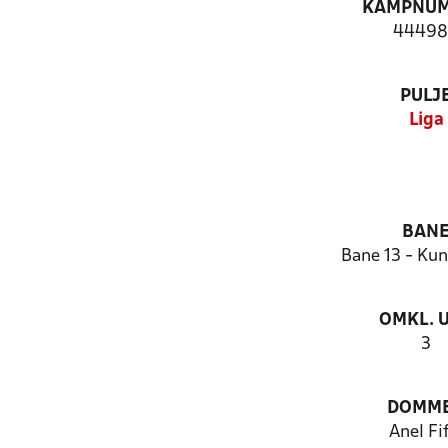
KAMPNU
44498
PULJ
Liga
BAN
Bane 13 - Kun
OMKL. 
3
DOMM
Anel Fi