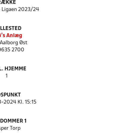
RÆKKE
 Ligaen 2023/24
ILLESTED
's Anlæg
Aalborg Øst
 9635 2700
. HJEMME
1
DSPUNKT
3-2024 Kl. 15:15
EDOMMER 1
sper Torp