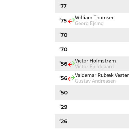
'77
William Thomsen
'75
Georg Ejsing
'70
'70
Victor Holmstrøm
'56
Victor Fjeldgaard
Valdemar Rubæk Veste
'56
Gustav Andreasen
'50
'29
'26