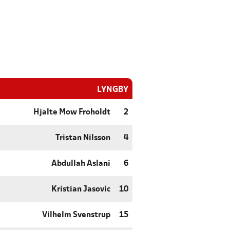
LYNGBY
Hjalte Mow Froholdt
2
Tristan Nilsson
4
Abdullah Aslani
6
Kristian Jasovic
10
Vilhelm Svenstrup
15