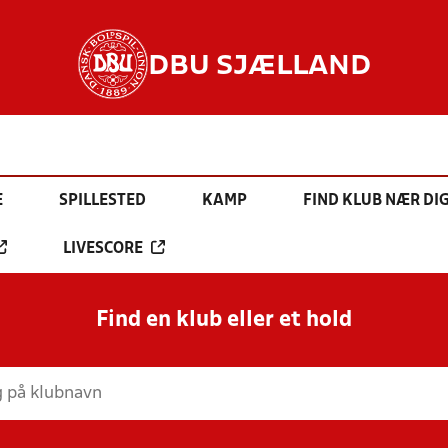
DBU SJÆLLAND
E
SPILLESTED
KAMP
FIND KLUB NÆR DI
LIVESCORE
Find en klub eller et hold