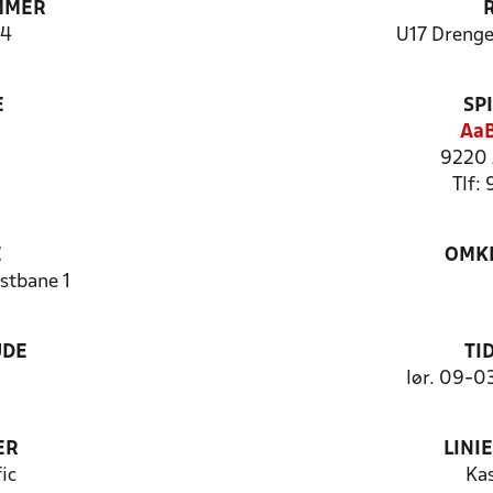
MMER
4
U17 Drenge
E
SP
AaB
9220 
Tlf:
E
OMKL
stbane 1
UDE
TI
lør. 09-0
ER
LINI
fic
Ka