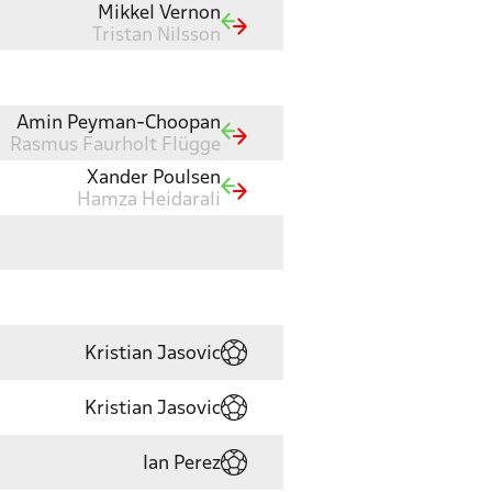
Mikkel Vernon
Tristan Nilsson
Amin Peyman-Choopan
Rasmus Faurholt Flügge
Xander Poulsen
Hamza Heidarali
Kristian Jasovic
Kristian Jasovic
Ian Perez