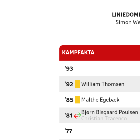
LINIEDOM
Simon We
KAMPFAKTA
'93
William Thomsen
'92
Malthe Egebæk
'85
Bjørn Bisgaard Poulsen
'81
Christian Tcacenco
'77