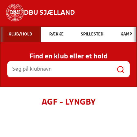
DBU SJÆLLAND
Hvad vil du søge efter?
KLUB/HOLD
RÆKKE
SPILLESTED
KAMP
INDHOLD OG NYHEDER
Find en klub eller et hold
STILLINGER, RESULTATER, KLUBBER OG
HOLD
AGF - LYNGBY