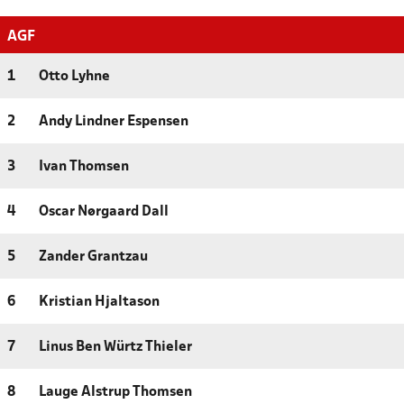
AGF
1
Otto Lyhne
2
Andy Lindner Espensen
3
Ivan Thomsen
4
Oscar Nørgaard Dall
5
Zander Grantzau
6
Kristian Hjaltason
7
Linus Ben Würtz Thieler
8
Lauge Alstrup Thomsen