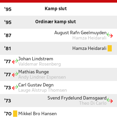
Kamp slut
'95
Ordinær kamp slut
'95
August Rafn Geelmuyden
'87
Hamza Heidarali
Hamza Heidarali
'81
Johan Lindstrøm
'77
Valdemar Rosenberg
Mathias Runge
'77
Andy Lindner Espensen
Carl Gustav Degn
'73
Lauge Alstrup Thomsen
Svend Frydelund Damsgaard
'73
Theo Di Carlo
Mikkel Bro Hansen
'70