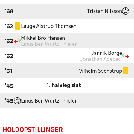
Tristan Nilsson
'68
Lauge Alstrup Thomsen
'62
Mikkel Bro Hansen
'62
Linus Ben Würtz Thieler
Jannik Borge
'62
Jonathan Adebeci
Vilhelm Svenstrup
'61
1. halvleg slut
'45
Linus Ben Würtz Thieler
'45
HOLDOPSTILLINGER