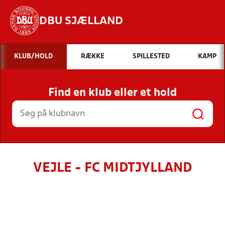
DBU SJÆLLAND
Hvad vil du søge efter?
KLUB/HOLD
RÆKKE
SPILLESTED
KAMP
INDHOLD OG NYHEDER
Find en klub eller et hold
STILLINGER, RESULTATER, KLUBBER OG
HOLD
VEJLE - FC MIDTJYLLAND