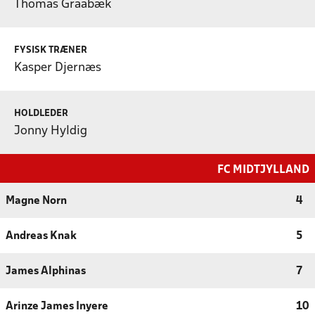
Thomas Graabæk
FYSISK TRÆNER
Kasper Djernæs
HOLDLEDER
Jonny Hyldig
FC MIDTJYLLAND
Magne Norn
4
Andreas Knak
5
James Alphinas
7
Arinze James Inyere
10