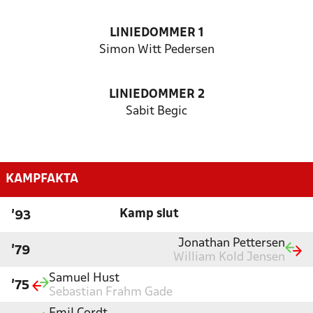
LINIEDOMMER 1
Simon Witt Pedersen
LINIEDOMMER 2
Sabit Begic
KAMPFAKTA
Kamp slut
'93
Jonathan Pettersen
'79
William Kold Jensen
Samuel Hust
'75
Sebastian Frahm Gade