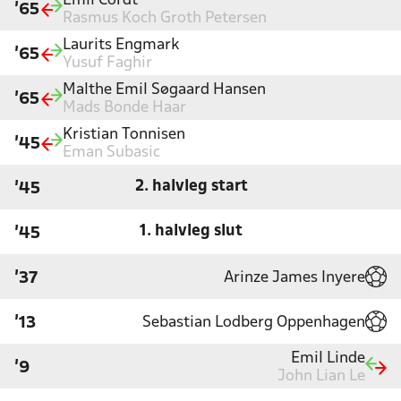
Emil Cordt
'65
Rasmus Koch Groth Petersen
Laurits Engmark
'65
Yusuf Faghir
Malthe Emil Søgaard Hansen
'65
Mads Bonde Haar
Kristian Tonnisen
'45
Eman Subasic
2. halvleg start
'45
1. halvleg slut
'45
Arinze James Inyere
'37
Sebastian Lodberg Oppenhagen
'13
Emil Linde
'9
John Lian Le