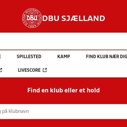
DBU SJÆLLAND
E
SPILLESTED
KAMP
FIND KLUB NÆR DI
LIVESCORE
Find en klub eller et hold