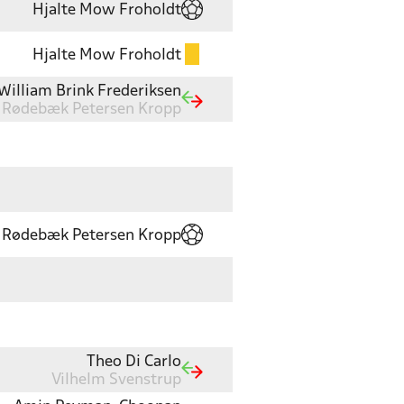
Hjalte Mow Froholdt
Hjalte Mow Froholdt
William Brink Frederiksen
e Rødebæk Petersen Kropp
e Rødebæk Petersen Kropp
Theo Di Carlo
Vilhelm Svenstrup