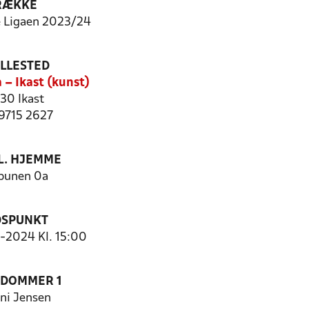
RÆKKE
 Ligaen 2023/24
ILLESTED
 – Ikast (kunst)
30 Ikast
 9715 2627
. HJEMME
ibunen 0a
DSPUNKT
6-2024 Kl. 15:00
EDOMMER 1
ni Jensen