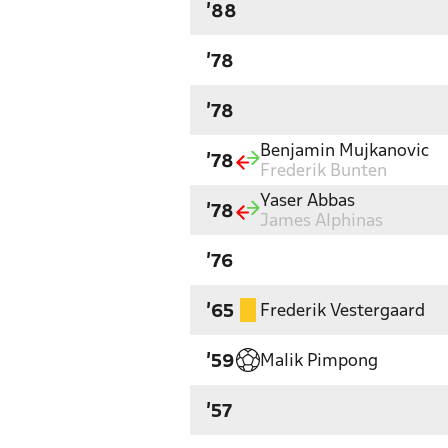
'88
'78
'78
Benjamin Mujkanovic
'78
Frederik Bunten
Yaser Abbas
'78
James Alphinas
'76
Frederik Vestergaard
'65
Malik Pimpong
'59
'57