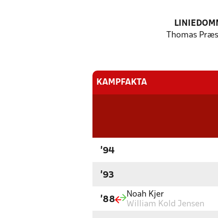
LINIEDOM
Thomas Præs
KAMPFAKTA
'94
'93
Noah Kjer
'88
William Kold Jensen