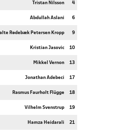
Tristan Nilsson
4
Abdullah Aslani
6
alte Rødebæk Petersen Kropp
9
Kristian Jasovic
10
Mikkel Vernon
13
Jonathan Adebeci
17
Rasmus Faurholt Flügge
18
Vilhelm Svenstrup
19
Hamza Heidarali
21