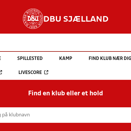
DBU SJÆLLAND
E
SPILLESTED
KAMP
FIND KLUB NÆR DI
LIVESCORE
Find en klub eller et hold