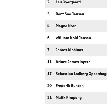
2
Lau Overgaard
3
Bent Søe Jensen
4
Magne Norn
6
William Kold Jensen
7
James Alphinas
11
Arinze James Inyere
17
Sebastian Lodberg Oppenhag
20
Frederik Bunten
21
Malik Pimpong