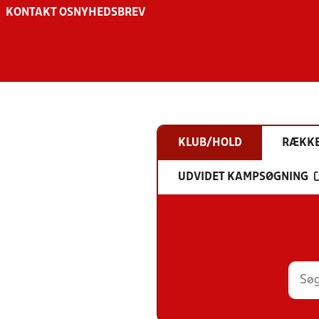
KONTAKT OS
NYHEDSBREV
KLUB/HOLD
RÆKK
UDVIDET KAMPSØGNING