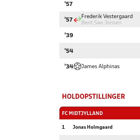
'57
Frederik Vestergaard
'57
Bent Søe Jensen
'39
'54
James Alphinas
'34
HOLDOPSTILLINGER
FC MIDTJYLLAND
1
Jonas Holmgaard