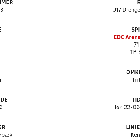
MMER
3
U17 Drenge
E
SP
EDC Arena
74
Tlf:
E
OMKL
n
Tr
UDE
TI
 6
lør. 22-0
ER
LINI
erbæk
Ken