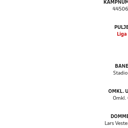
KAMPNU
44506
PULJ
Liga
BAN
Stadio
OMKL. 
Omkl.
DOMM
Lars Vest