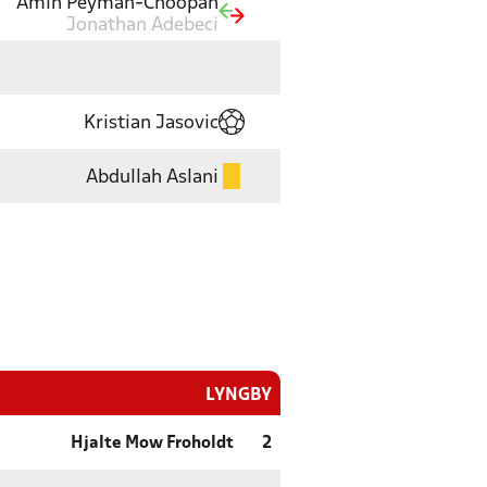
Amin Peyman-Choopan
Jonathan Adebeci
Kristian Jasovic
Abdullah Aslani
LYNGBY
Hjalte Mow Froholdt
2