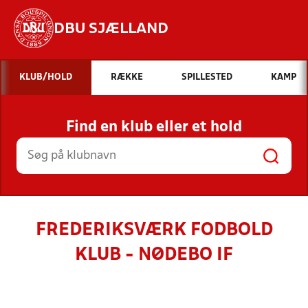
DBU SJÆLLAND
Hvad vil du søge efter?
KLUB/HOLD
RÆKKE
SPILLESTED
KAMP
INDHOLD OG NYHEDER
Find en klub eller et hold
STILLINGER, RESULTATER, KLUBBER OG
HOLD
FREDERIKSVÆRK FODBOLD
KLUB - NØDEBO IF