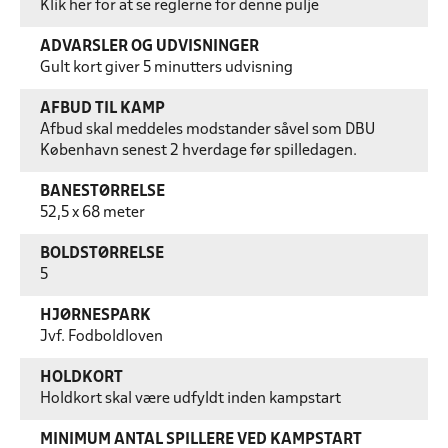
Klik her for at se reglerne for denne pulje
ADVARSLER OG UDVISNINGER
Gult kort giver 5 minutters udvisning
AFBUD TIL KAMP
Afbud skal meddeles modstander såvel som DBU
København senest 2 hverdage før spilledagen.
BANESTØRRELSE
52,5 x 68 meter
BOLDSTØRRELSE
5
HJØRNESPARK
Jvf. Fodboldloven
HOLDKORT
Holdkort skal være udfyldt inden kampstart
MINIMUM ANTAL SPILLERE VED KAMPSTART