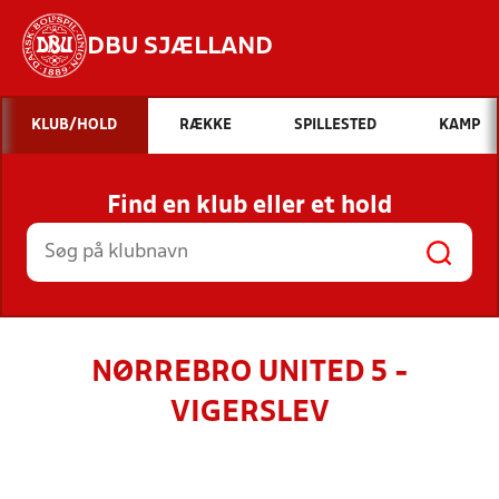
DBU SJÆLLAND
Hvad vil du søge efter?
KLUB/HOLD
RÆKKE
SPILLESTED
KAMP
INDHOLD OG NYHEDER
Find en klub eller et hold
STILLINGER, RESULTATER, KLUBBER OG
HOLD
NØRREBRO UNITED 5 -
VIGERSLEV