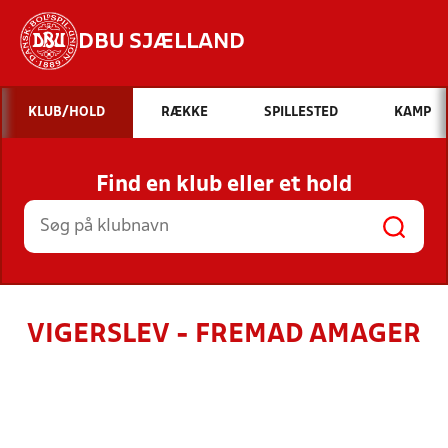
DBU SJÆLLAND
Hvad vil du søge efter?
KLUB/HOLD
RÆKKE
SPILLESTED
KAMP
INDHOLD OG NYHEDER
Find en klub eller et hold
STILLINGER, RESULTATER, KLUBBER OG
HOLD
VIGERSLEV - FREMAD AMAGER