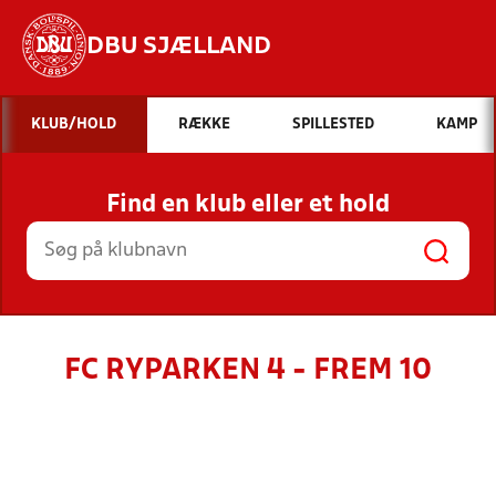
DBU SJÆLLAND
Hvad vil du søge efter?
KLUB/HOLD
RÆKKE
SPILLESTED
KAMP
INDHOLD OG NYHEDER
Find en klub eller et hold
STILLINGER, RESULTATER, KLUBBER OG
HOLD
FC RYPARKEN 4 - FREM 10