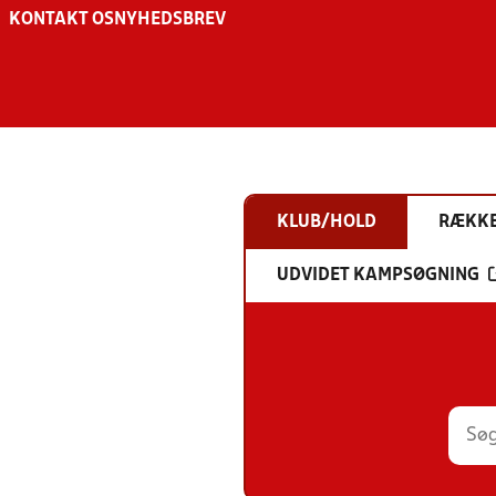
KONTAKT OS
NYHEDSBREV
KLUB/HOLD
RÆKK
UDVIDET KAMPSØGNING