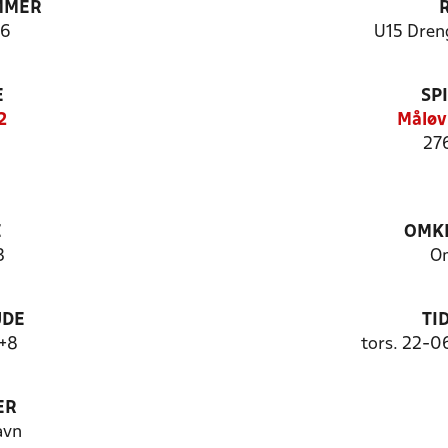
MMER
6
U15 Dren
E
SP
2
Måløv
27
E
OMKL
3
Om
UDE
TI
+8
tors. 22-0
ER
avn