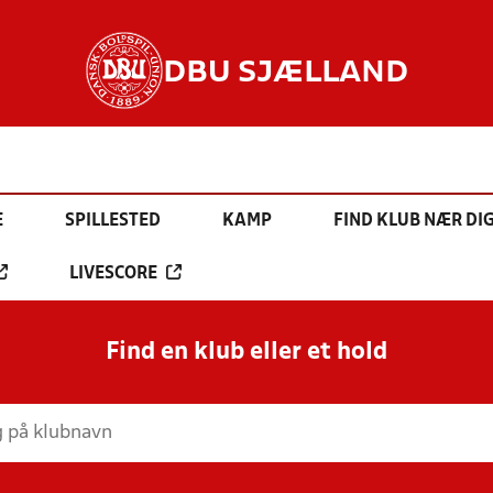
DBU SJÆLLAND
E
SPILLESTED
KAMP
FIND KLUB NÆR DI
LIVESCORE
Find en klub eller et hold