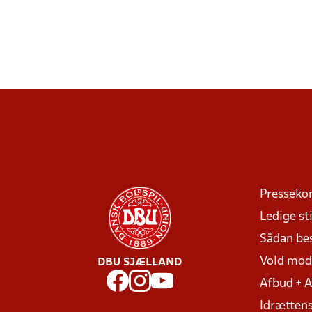
Presseko
Ledige sti
Sådan be
Vold mo
DBU SJÆLLAND
Afbud + 
Idrættens