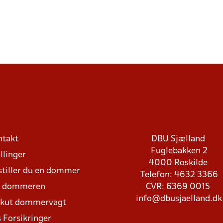
ntakt
DBU Sjælland
Fuglebakken 2
llinger
4000 Roskilde
stiller du en dommer
Telefon: 4632 3366
d dommeren
CVR: 6369 0015
info@dbusjaelland.dk
Akut dommervagt
 Forsikringer