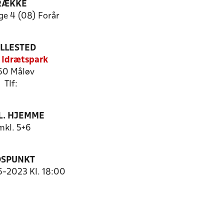
RÆKKE
ge 4 (08) Forår
ILLESTED
 Idrætspark
60 Måløv
Tlf:
. HJEMME
kl. 5+6
DSPUNKT
6-2023 Kl. 18:00