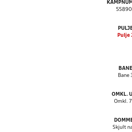
KAMPNU
55890
PULJ
Pulje 
BAN
Bane 
OMKL. 
Omkl. 7
DOMM
Skjult n