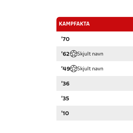
KAMPFAKTA
'70
Skjult navn
'62
Skjult navn
'49
'36
'35
'10