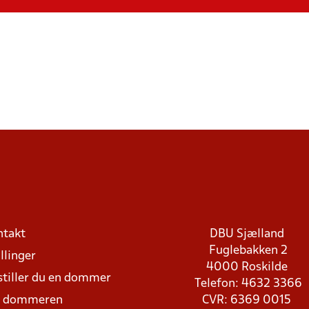
ntakt
DBU Sjælland
Fuglebakken 2
llinger
4000 Roskilde
stiller du en dommer
Telefon: 4632 3366
d dommeren
CVR: 6369 0015