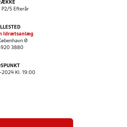
RÆKKE
, P2/5 Efterår
ILLESTED
n Idrætsanlæg
København Ø
 3920 3880
DSPUNKT
0-2024 Kl. 19:00