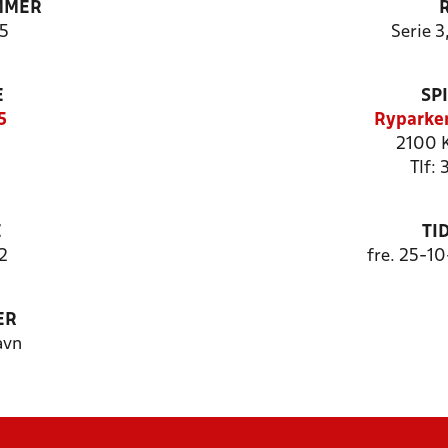
MMER
5
Serie 3
E
SP
5
Ryparke
2100 
Tlf:
E
TI
2
fre. 25-1
ER
avn