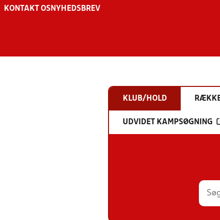
KONTAKT OS
NYHEDSBREV
KLUB/HOLD
RÆKK
UDVIDET KAMPSØGNING