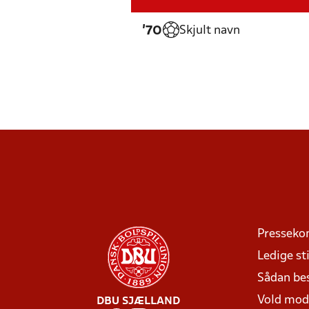
Skjult navn
'70
Presseko
Ledige sti
Sådan be
Vold mo
DBU SJÆLLAND