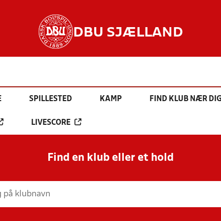
DBU SJÆLLAND
E
SPILLESTED
KAMP
FIND KLUB NÆR DI
LIVESCORE
Find en klub eller et hold