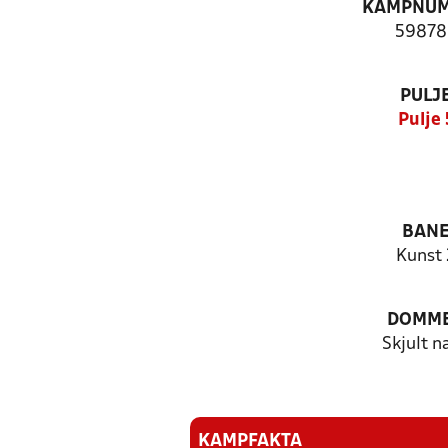
KAMPNU
59878
PULJ
Pulje 
BAN
Kunst 
DOMM
Skjult n
KAMPFAKTA