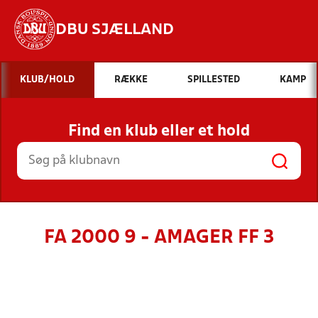
DBU SJÆLLAND
Hvad vil du søge efter?
KLUB/HOLD
RÆKKE
SPILLESTED
KAMP
INDHOLD OG NYHEDER
Find en klub eller et hold
STILLINGER, RESULTATER, KLUBBER OG
HOLD
FA 2000 9 - AMAGER FF 3