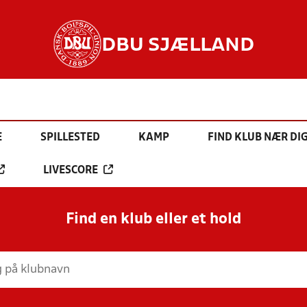
DBU SJÆLLAND
E
SPILLESTED
KAMP
FIND KLUB NÆR DI
LIVESCORE
Find en klub eller et hold