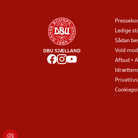
Presseko
Ledige sti
Sådan be
Vold mo
DBU SJÆLLAND
Afbud + 
Idrættens
Privatlivs
Cookiepol