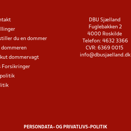
ntakt
DBU Sjælland
Fuglebakken 2
llinger
4000 Roskilde
stiller du en dommer
Telefon: 4632 3366
d dommeren
CVR: 6369 0015
info@dbusjaelland.dk
Akut dommervagt
 Forsikringer
politik
itik
PERSONDATA- OG PRIVATLIVS-POLITIK