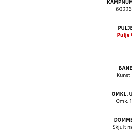
KAMPNU
60226
PULJ
Pulje 
BAN
Kunst 
OMKL. 
Omk. 
DOMM
Skjult n