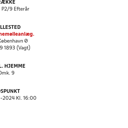
RÆKKE
, P2/9 Efterår
ILLESTED
nemølleanlæg.
København Ø
29 1893 (Vagt)
. HJEMME
Omk. 9
DSPUNKT
9-2024 Kl. 16:00