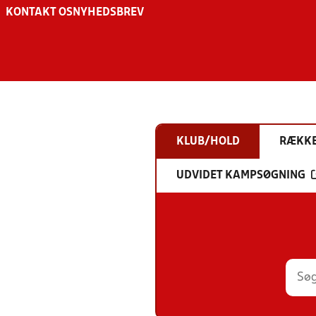
KONTAKT OS
NYHEDSBREV
KLUB/HOLD
RÆKK
UDVIDET KAMPSØGNING