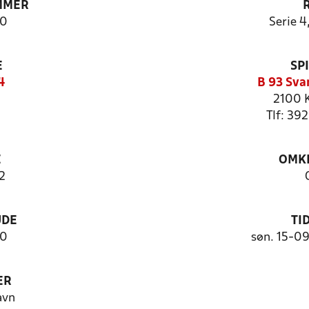
MMER
0
Serie 4
E
SP
4
B 93 Sva
2100 
Tlf: 39
E
OMKL
2
UDE
TI
10
søn. 15-0
ER
avn