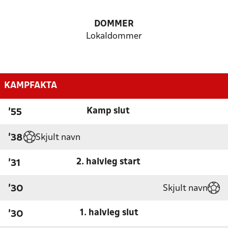
DOMMER
Lokaldommer
KAMPFAKTA
Kamp slut
'55
Skjult navn
'38
2. halvleg start
'31
Skjult navn
'30
1. halvleg slut
'30