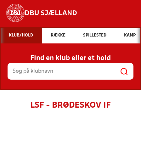
DBU SJÆLLAND
Hvad vil du søge efter?
KLUB/HOLD
RÆKKE
SPILLESTED
KAMP
INDHOLD OG NYHEDER
Find en klub eller et hold
STILLINGER, RESULTATER, KLUBBER OG
HOLD
LSF - BRØDESKOV IF