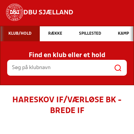
DBU SJÆLLAND
Hvad vil du søge efter?
KLUB/HOLD
RÆKKE
SPILLESTED
KAMP
INDHOLD OG NYHEDER
Find en klub eller et hold
STILLINGER, RESULTATER, KLUBBER OG
HOLD
HARESKOV IF/VÆRLØSE BK -
BREDE IF