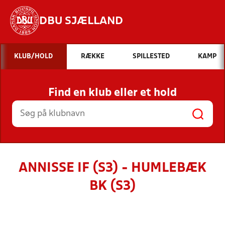
DBU SJÆLLAND
Hvad vil du søge efter?
KLUB/HOLD
RÆKKE
SPILLESTED
KAMP
INDHOLD OG NYHEDER
Find en klub eller et hold
STILLINGER, RESULTATER, KLUBBER OG
HOLD
ANNISSE IF (S3) - HUMLEBÆK
BK (S3)