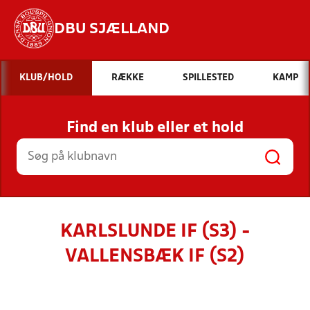
DBU SJÆLLAND
Hvad vil du søge efter?
KLUB/HOLD
RÆKKE
SPILLESTED
KAMP
INDHOLD OG NYHEDER
Find en klub eller et hold
STILLINGER, RESULTATER, KLUBBER OG
HOLD
KARLSLUNDE IF (S3) -
VALLENSBÆK IF (S2)