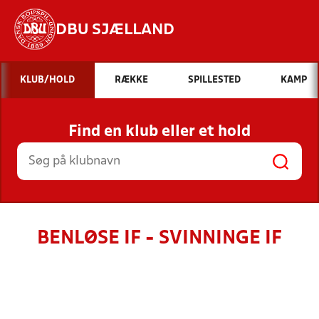
DBU SJÆLLAND
Hvad vil du søge efter?
KLUB/HOLD
RÆKKE
SPILLESTED
KAMP
INDHOLD OG NYHEDER
Find en klub eller et hold
STILLINGER, RESULTATER, KLUBBER OG
HOLD
BENLØSE IF - SVINNINGE IF