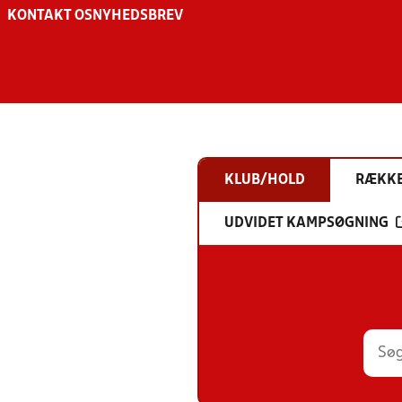
KONTAKT OS
NYHEDSBREV
KLUB/HOLD
RÆKK
UDVIDET KAMPSØGNING