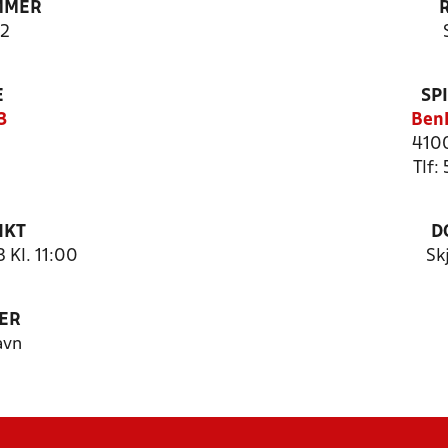
MMER
2
E
SP
3
Benl
4100
Tlf:
NKT
D
 Kl. 11:00
Sk
ER
avn