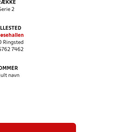
RÆKKE
Serie 2
ILLESTED
øsehallen
 Ringsted
 5762 7462
OMMER
jult navn