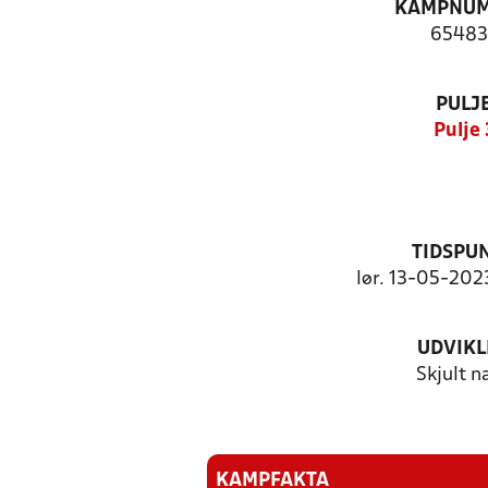
KAMPNU
65483
PULJ
Pulje 
TIDSPU
lør. 13-05-2023
UDVIKL
Skjult n
KAMPFAKTA