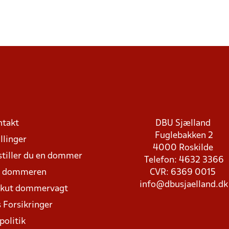
ntakt
DBU Sjælland
Fuglebakken 2
llinger
4000 Roskilde
stiller du en dommer
Telefon: 4632 3366
d dommeren
CVR: 6369 0015
info@dbusjaelland.dk
Akut dommervagt
 Forsikringer
politik