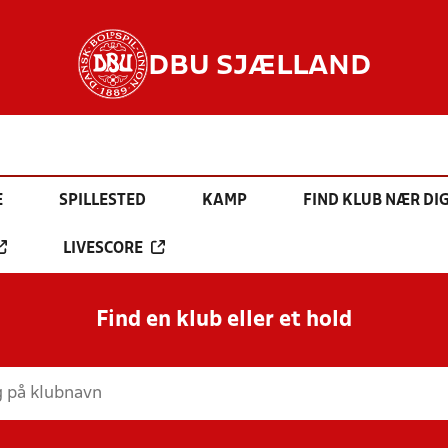
DBU SJÆLLAND
E
SPILLESTED
KAMP
FIND KLUB NÆR DI
LIVESCORE
Find en klub eller et hold