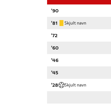
'90
Skjult navn
'81
'72
'60
'46
'45
Skjult navn
'28