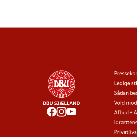
Presseko
Ledige sti
Sådan be
Vold mo
DBU SJÆLLAND
Afbud + 
Idrættens
Privatlivs