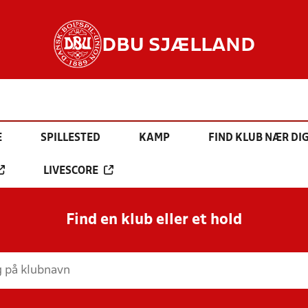
DBU SJÆLLAND
E
SPILLESTED
KAMP
FIND KLUB NÆR DI
LIVESCORE
Find en klub eller et hold