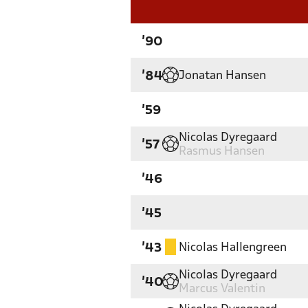
'90
Jonatan Hansen
'84
'59
Nicolas Dyregaard
'57
Rasmus Hansen
'46
'45
Nicolas Hallengreen
'43
Nicolas Dyregaard
'40
Marcus Valentin