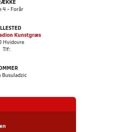
RÆKKE
e 4 - Forår
ILLESTED
adion Kunstgræs
 Hvidovre
Tlf:
OMMER
 Busuladzic
sen