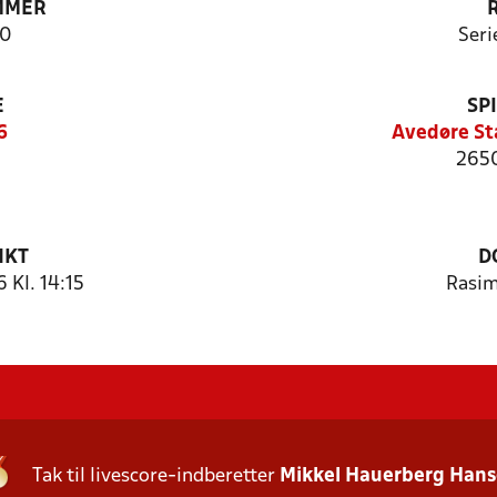
MMER
0
Seri
E
SP
6
Avedøre St
2650
NKT
D
 Kl. 14:15
Rasim
Tak til livescore-indberetter
Mikkel Hauerberg Han